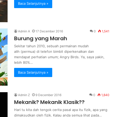
Baca Selanjutnya »
Admin A
17 December 2016
0
1,541
Burung yang Marah
Sekitar tahun 2010, sebuah permainan mudah
alih (permua) di telefon bimbit diperkenalkan dan
mendapat perhatian umum; Angry Birds. Ya, saya yakin,
lebih 80%…
Baca Selanjutnya »
Admin Z
9 December 2016
0
1,840
Mekanik? Mekanik Klasik??
Hari tu kita dah tengok cerita pasal apa itu fizik, apa yang
dimaksudkan oleh fizik. Kalau anda semua lihat pada…