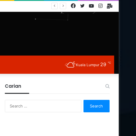
Facebook
Twitter
YouTube
Instagram
E-
Mail
℃
29
Kuala Lumpur
Carian
Search
for: