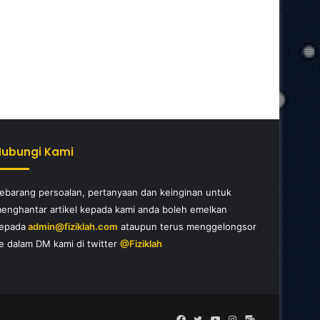
Hubungi Kami
ebarang persoalan, pertanyaan dan keinginan untuk
enghantar artikel kepada kami anda boleh emelkan
epada
admin@fiziklah.com
ataupun terus menggelongsor
e dalam DM kami di twitter
@Fiziklah
Facebook
Twitter
YouTube
Instagram
E-