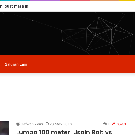
ini buat masa ini.
Saluran Lain
Safwan Zaini
23 May 2018
1
6,431
Lumba 100 meter: Usain Bolt vs