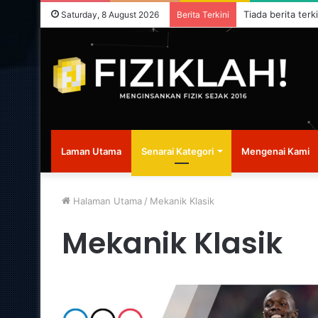
Tiada berita terk
Saturday, 8 August 2026
Berita Terkini
Laman Utama
Senarai Kategori
Mengenai Kami
Halaman Utama
/
Mekanik Klasik
Mekanik Klasik