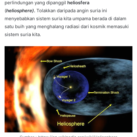
perlindungan yang dipanggil
heliosfera
(
heliosphere)
.
Tolakkan daripada angin suria ini
menyebabkan sistem suria kita umpama berada di dalam
satu buih yang menghalang radiasi dari kosmik memasuki
sistem suria kita.