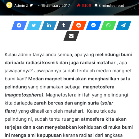
Follow
Admin Z
19 January 2017
6,106
3 minutes read
on
Twitter
Kalau admin tanya anda semua, apa yang
melindungi bumi
daripada radiasi kosmik dan juga radiasi matahar
i, apa
jawapannya? Jawapannya sudah tentulah medan mangnet
bumi kan?
Medan magnet bumi akan menghasilkan satu
pelindung
yang dinamakan sebagai
magnetosfera
(
magnetosphere)
.
Magnetosfera ini lah yang melindungi
kita dariapda
zarah bercas dan
angin suria (
solar
flare)
yang dihasilkan oleh matahari. Kalau tak ada
pelindung ni, sudah tentu ruangan
atmosfera kita akan
terjejas dan akan menyebabkan kehidupan di muka bumi
ini mengalami kepupusan
kerana radiasi dari angkasa