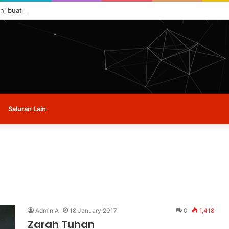
ini buat masa ini.
Saluran Lain
Admin A
18 January 2017
0
1,418
Zarah Tuhan