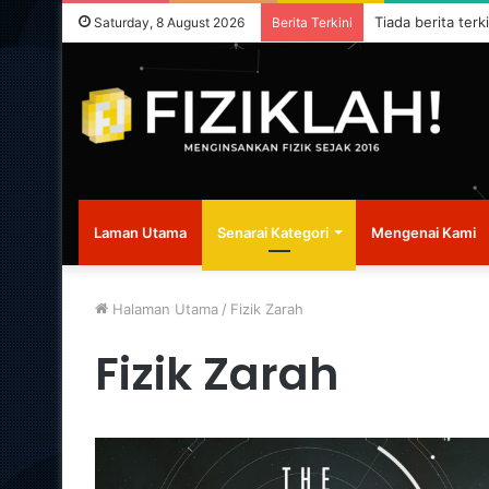
Tiada berita terk
Saturday, 8 August 2026
Berita Terkini
Laman Utama
Senarai Kategori
Mengenai Kami
Halaman Utama
/
Fizik Zarah
Fizik Zarah