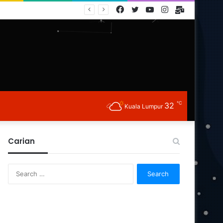
Facebook
Twitter
YouTube
Instagram
E-
Mail
℃
32
Kuala Lumpur
Carian
Search
for: