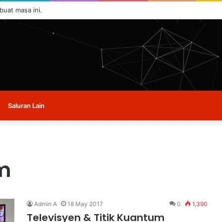
 buat masa ini.
Saluran Lain
m
Admin A
18 May 2017
0
1,390
Televisyen & Titik Kuantum