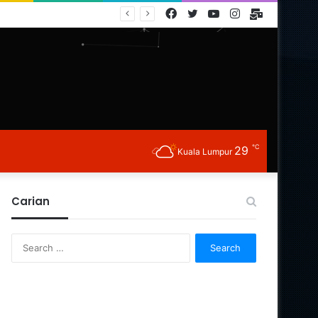
Facebook
Twitter
YouTube
Instagram
E-
Mail
℃
29
Kuala Lumpur
Carian
Search
for: