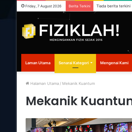
Tiada berita terkini
Friday, 7 August 2026
Berita Terkini
Laman Utama
Senarai Kategori
Mengenai Kami
Halaman Utama
/
Mekanik Kuantum
Mekanik Kuantu