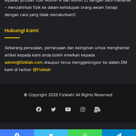
lepasan jurusan fizik (
Admin A
dan
Admin Z
) dengan satu matlamat
– menzahirkan fizik ke dalam kehidupan orang awam (tetapi
dengan cara yang tidak menakutkan!).
Hubungi Kami
Sebarang persoalan, pertanyaan dan keinginan untuk menghantar
artikel kepada kami anda boleh emelkan kepada
admin@fiziklah.com
ataupun terus menggelongsor ke dalam DM
kami di twitter
@Fiziklah
© Copyright 2026 Fiziklah! All Rights Reserved
Facebook
Twitter
YouTube
Instagram
E-
Mail