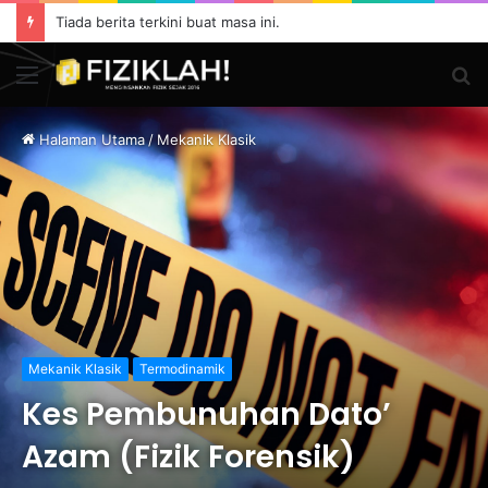
Tiada berita terkini buat masa ini.
Menu
S
fo
Halaman Utama
/
Mekanik Klasik
Mekanik Klasik
Termodinamik
Kes Pembunuhan Dato’
Azam (Fizik Forensik)