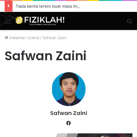
Tiada berita terkini buat masa ini.
Menu
S
fo
Halaman Utama
/
Safwan Zaini
Safwan Zaini
Safwan Zaini
Facebook