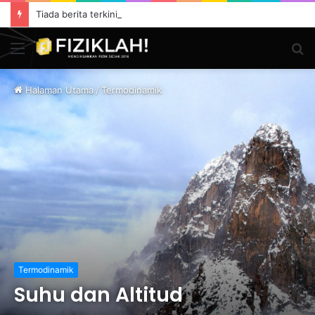
Tiada berita terkini buat masa ini.
Menu
S
fo
Halaman Utama
/
Termodinamik
Termodinamik
Suhu dan Altitud