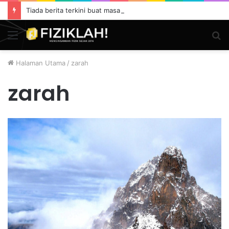
Tiada berita terkini buat masa ini.
Menu
S
fo
Halaman Utama
/
zarah
zarah