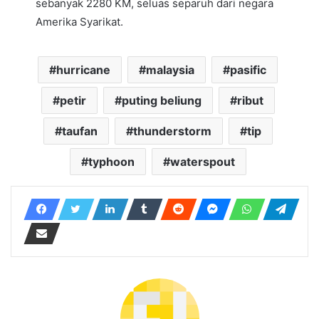
sebanyak 2280 KM, seluas separuh dari negara
Amerika Syarikat.
hurricane
malaysia
pasific
petir
puting beliung
ribut
taufan
thunderstorm
tip
typhoon
waterspout