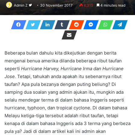
Follow
Admin Z
30 November 2017
6,315
4 minutes read
on
Twitter
Beberapa bulan dahulu kita dikejutkan dengan berita
mengenai benua amerika dilanda beberapa ribut taufan
seperti
Hurricane Harvey, Hurricane Irma dan Hurricane
Jose.
Tetapi, tahukah anda apakah itu sebenarnya ribut
taufan? Apa pula bezanya dengan puting beliung? Di
samping dua soalan yang admin ajukan itu, mungkin ada
selalu mendegar terma di dalam bahasa Inggeris seperti
hurricane, typhoon, dan tropical cyclone. Di dalam bahasa
Melayu ketiga-tiga tersebut adalah ribut taufan, tetapi
kenapa di dalam bahasa Inggeris ada 3 terma yang berbeza
pula ya? Jadi di dalam artikel kali ini admin akan