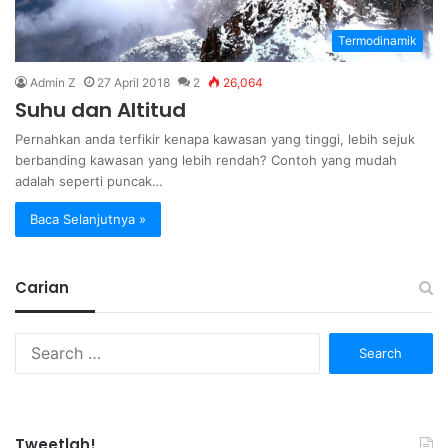
Termodinamik
Admin Z
27 April 2018
2
26,064
Suhu dan Altitud
Pernahkan anda terfikir kenapa kawasan yang tinggi, lebih sejuk
berbanding kawasan yang lebih rendah? Contoh yang mudah
adalah seperti puncak…
Baca Selanjutnya »
Carian
Search
for:
Tweetlah!