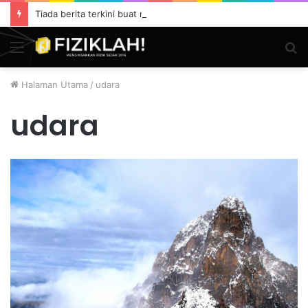
Tiada berita terkini buat masa ini.
Menu
S
fo
Halaman Utama
/
udara
udara