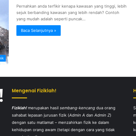
Pernahkan anda terfikir kenapa kawasan yang tinggi, lebih
sejuk berbanding kawasan yang lebih rendah? Contoh
yang mudah adalah seperti puncak…
Baca Selanjutnya »
ik
Mengenai Fiziklah!
Fiziklah!
merupakan hasil
sembang-kencang
dua orang
S
sahabat lepasan jurusan fizik (
Admin A
dan
Admin Z
)
m
dengan satu matlamat – menzahirkan fizik ke dalam
k
kehidupan orang awam (tetapi dengan cara yang tidak
k