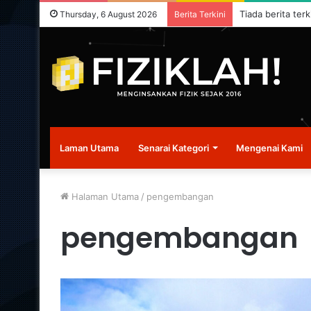
Tiada berita terk
Thursday, 6 August 2026
Berita Terkini
Laman Utama
Senarai Kategori
Mengenai Kami
Halaman Utama
/
pengembangan
pengembangan