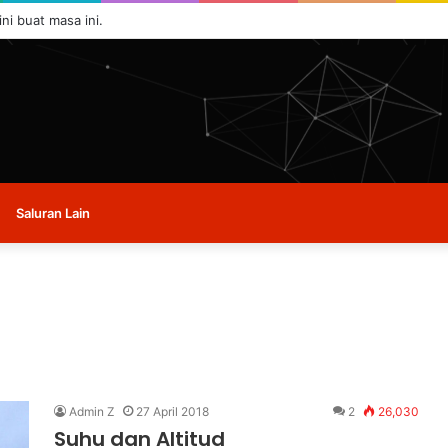
ini buat masa ini.
Saluran Lain
Admin Z
27 April 2018
2
26,030
Suhu dan Altitud