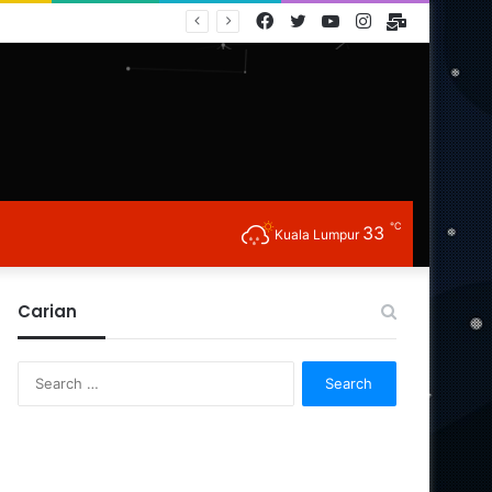
Facebook
Twitter
YouTube
Instagram
E-
Mail
℃
33
Kuala Lumpur
Carian
Search
for: