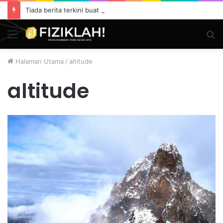
Tiada berita terkini buat masa ini.
Menu
S
fo
Halaman Utama
/
altitude
altitude