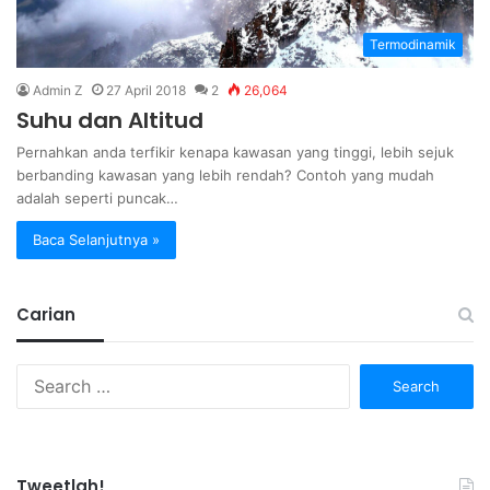
Termodinamik
Admin Z
27 April 2018
2
26,064
Suhu dan Altitud
Pernahkan anda terfikir kenapa kawasan yang tinggi, lebih sejuk
berbanding kawasan yang lebih rendah? Contoh yang mudah
adalah seperti puncak…
Baca Selanjutnya »
Carian
Search
for:
Tweetlah!