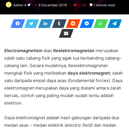
Follow
Admin A
9 December 2016
2,228
1 minute read
on
Twitter
Electromagnetism
atau
Keelektromagnetan
merupakan
salah satu cabang fizik yang agak tua berbanding cabang-
cabang lain. Secara mudahnya, Keelektromagnetan
mengkaji fizik yang melibatkan
daya elektromagnet;
salah
satu daripada empat daya asas (
fundamental forces
). Daya
elektromagnet merupakan daya yang dialami antara zarah
bercas, contoh yang paling mudah sudah tentu adalah
elektron.
Daya elektromagnet adalah hasil gabungan daripada dua
medan asas – medan elektrik (
electric field
) dan medan