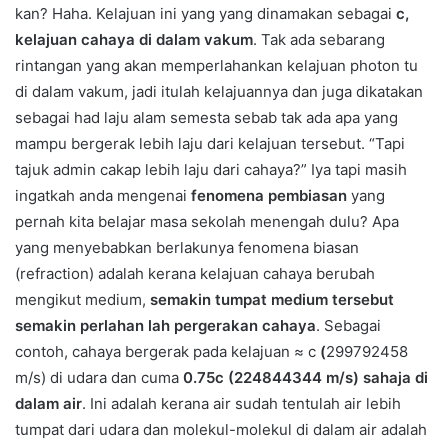
kan? Haha. Kelajuan ini yang yang dinamakan sebagai
c,
kelajuan cahaya di dalam vakum
. Tak ada sebarang
rintangan yang akan memperlahankan kelajuan photon tu
di dalam vakum, jadi itulah kelajuannya dan juga dikatakan
sebagai had laju alam semesta sebab tak ada apa yang
mampu bergerak lebih laju dari kelajuan tersebut. “Tapi
tajuk admin cakap lebih laju dari cahaya?” Iya tapi masih
ingatkah anda mengenai
fenomena pembiasan
yang
pernah kita belajar masa sekolah menengah dulu? Apa
yang menyebabkan berlakunya fenomena biasan
(refraction) adalah kerana kelajuan cahaya berubah
mengikut medium,
semakin tumpat medium tersebut
semakin perlahan lah pergerakan cahaya
. Sebagai
contoh, cahaya bergerak pada kelajuan ≈ c
(
299792458
m/s) di udara dan cuma
0.75c (224844344 m/s) sahaja di
dalam air
. Ini adalah kerana air sudah tentulah air lebih
tumpat dari udara dan molekul-molekul di dalam air adalah