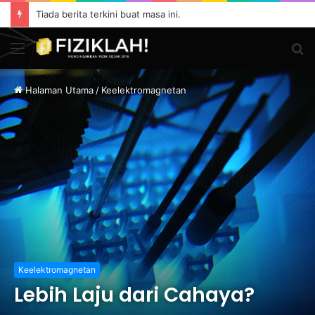
Tiada berita terkini buat masa ini.
Menu
S
fo
Halaman Utama
/
Keelektromagnetan
Keelektromagnetan
Lebih Laju dari Cahaya?