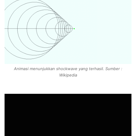
Animasi menunjukkan shockwave yang terhasil. Sumber :
Wikipedia