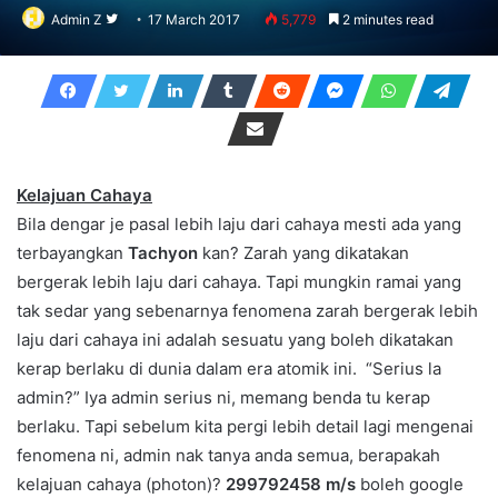
Follow
Admin Z
17 March 2017
5,779
2 minutes read
on
Twitter
Kelajuan Cahaya
Bila dengar je pasal lebih laju dari cahaya mesti ada yang
terbayangkan
Tachyon
kan? Zarah yang dikatakan
bergerak lebih laju dari cahaya. Tapi mungkin ramai yang
tak sedar yang sebenarnya fenomena zarah bergerak lebih
laju dari cahaya ini adalah sesuatu yang boleh dikatakan
kerap berlaku di dunia dalam era atomik ini. “Serius la
admin?” Iya admin serius ni, memang benda tu kerap
berlaku. Tapi sebelum kita pergi lebih detail lagi mengenai
fenomena ni, admin nak tanya anda semua, berapakah
kelajuan cahaya (photon)?
299792458 m/s
boleh google