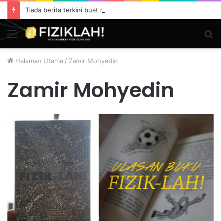
Tiada berita terkini buat masa ini.
Menu
S
fo
Halaman Utama
/
Zamir Mohyedin
Zamir Mohyedin