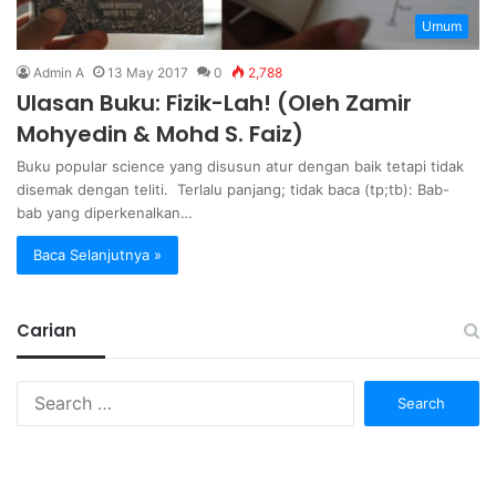
Umum
Admin A
13 May 2017
0
2,788
Ulasan Buku: Fizik-Lah! (Oleh Zamir
Mohyedin & Mohd S. Faiz)
Buku popular science yang disusun atur dengan baik tetapi tidak
disemak dengan teliti. Terlalu panjang; tidak baca (tp;tb): Bab-
bab yang diperkenalkan…
Baca Selanjutnya »
Carian
Search
for: