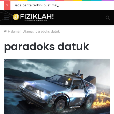
Tiada berita terkini buat masa ini.
Menu
S
fo
Halaman Utama
/
paradoks datuk
paradoks datuk