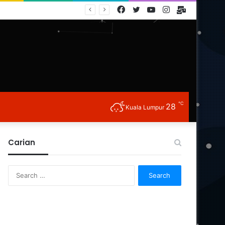
Facebook
Twitter
YouTube
Instagram
E-
Mail
℃
28
Kuala Lumpur
Carian
Search
for: