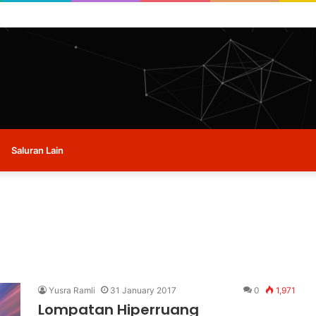
 buat masa ini.
Saluran Lain
Yusra Ramli
31 January 2017
0
1,971
Lompatan Hiperruang