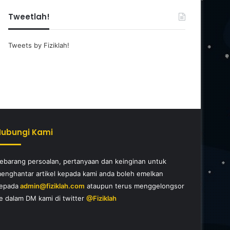
Tweetlah!
Tweets by Fiziklah!
Hubungi Kami
ebarang persoalan, pertanyaan dan keinginan untuk
enghantar artikel kepada kami anda boleh emelkan
epada
admin@fiziklah.com
ataupun terus menggelongsor
e dalam DM kami di twitter
@Fiziklah