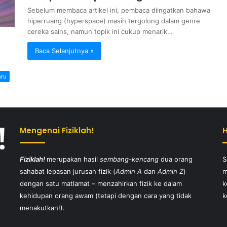
Sebelum membaca artikel ini, pembaca diingatkan bahawa
hiperruang (hyperspace) masih tergolong dalam genre
cereka sains, namun topik ini cukup menarik…
Baca Selanjutnya »
aru
Mengenai Fiziklah!
Fiziklah!
merupakan hasil
sembang-kencang
dua orang
S
sahabat lepasan jurusan fizik (
Admin A
dan
Admin Z
)
m
dengan satu matlamat – menzahirkan fizik ke dalam
k
kehidupan orang awam (tetapi dengan cara yang tidak
k
menakutkan!).