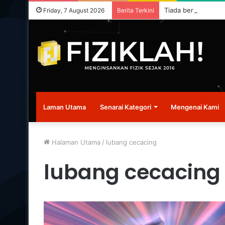
Tiada berita terkini
Friday, 7 August 2026
Berita Terkini
Laman Utama
Senarai Kategori
Mengenai Kami
Halaman Utama
/
lubang cecacing
lubang cecacing