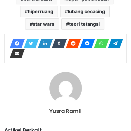
hiperruang
lubang cecacing
star wars
teori tetangsi
Yusra Ramli
Artikel Berkait