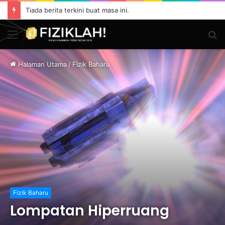
Tiada berita terkini buat masa ini.
Menu
S
fo
Halaman Utama
/
Fizik Baharu
Fizik Baharu
Lompatan Hiperruang