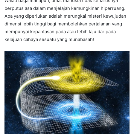
Walau bagaimanapun, umat manusia tidak seharusnya
berputus asa dalam menjelajah kemungkinan hiperruang.
Apa yang diperlukan adalah merungkai misteri kewujudan
dimensi lebih tinggi bagi membolehkan perjalanan yang
mempunyai kepantasan pada atau lebih laju daripada
kelajuan cahaya sesuatu yang munabasah!