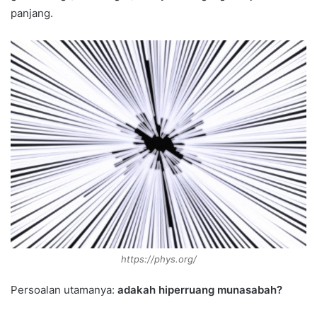
panjang.
https://phys.org/
Persoalan utamanya:
adakah hiperruang munasabah?