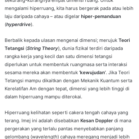
sekurang-kurangnya empat dimensi ruang. Untuk
mengalami hiperruang, kita harus bergerak pada atau lebih
laju daripada cahaya – atau digelar
hiper-pemanduan
(
hyperdrive
).
Berbalik kepada ulasan mengenai dimensi; merujuk
Teori
Tetangsi
(
String Theory
), dunia fizikal terdiri daripada
rangka kerja yang kecil dan satu dimensi tetangsi
diperlukan untuk membentuk ruangmasa serta interaksi
sesama mereka akan membentuk
‘kewujudan’
. Jika Teori
Tetangsi mampu dikaitkan dengan Mekanik Kuantum serta
Kerelatifan Am dengan tepat, dimensi yang lebih tinggi di
dalam hiperruang mampu diterokai.
Hiperruang kelihatan seperti cakera tengah cahaya yang
terang. Imej ini adalah disebabkan
Kesan Doppler
di mana
pergerakan yang terlalu pantas menyebabkan panjang
gelombang (
wavelength
) cahaya meregang menjadi lebih