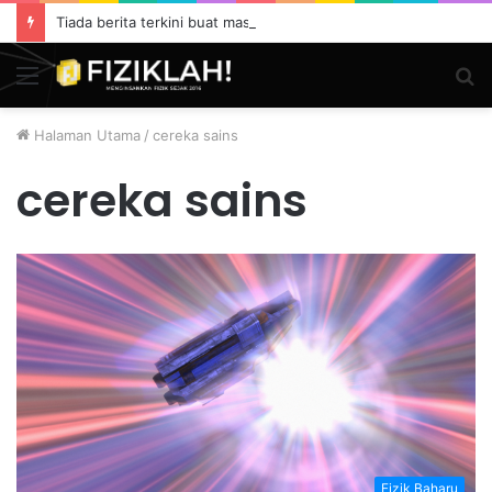
Tiada berita terkini buat masa ini.
Menu
S
fo
Halaman Utama
/
cereka sains
cereka sains
Fizik Baharu