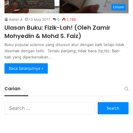
Umum
Admin A
13 May 2017
0
2,789
Ulasan Buku: Fizik-Lah! (Oleh Zamir
Mohyedin & Mohd S. Faiz)
Buku popular science yang disusun atur dengan baik tetapi tidak
disemak dengan teliti. Terlalu panjang; tidak baca (tp;tb): Bab-
bab yang diperkenalkan…
Baca Selanjutnya »
Carian
Search
for: