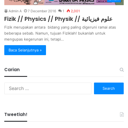
Admin A
7 December 2016
1
2,001
Fizik // Physics // Physik // علوم فيزيائية
Fizik merupakan antara bidang yang paling digeruni ramai atas
beberapa sebab. Namun, tujuan Fiziklah! bukanlah untuk
mengupas kegerunan ini, tetapi…
Baca Selanjutnya »
Carian
Search
for:
Tweetlah!