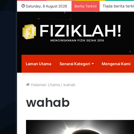
Tiada berita terk
Saturday, 8 August 2026
Berita Terkini
Laman Utama
Senarai Kategori
Mengenai Kami
Halaman Utama
/
wahab
wahab