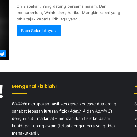
Oh siapakah, Yang datang bersama malam, Dan
memuramkan, Wajah siang hariku. Mungkin ramai yang
tahu tajuk kepada lirik lagu yang…
Baca Selanjutnya »
ogi
Mengenai Fiziklah!
Fiziklah!
merupakan hasil
sembang-kencang
dua orang
S
sahabat lepasan jurusan fizik (
Admin A
dan
Admin Z
)
m
dengan satu matlamat – menzahirkan fizik ke dalam
k
kehidupan orang awam (tetapi dengan cara yang tidak
k
menakutkan!).