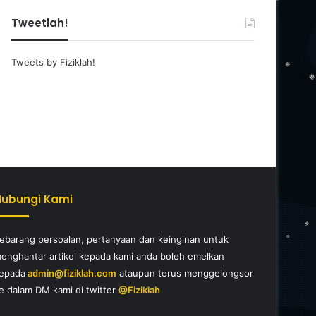
Tweetlah!
Tweets by Fiziklah!
Hubungi Kami
ebarang persoalan, pertanyaan dan keinginan untuk
enghantar artikel kepada kami anda boleh emelkan
epada
admin@fiziklah.com
ataupun terus menggelongsor
e dalam DM kami di twitter
@Fiziklah