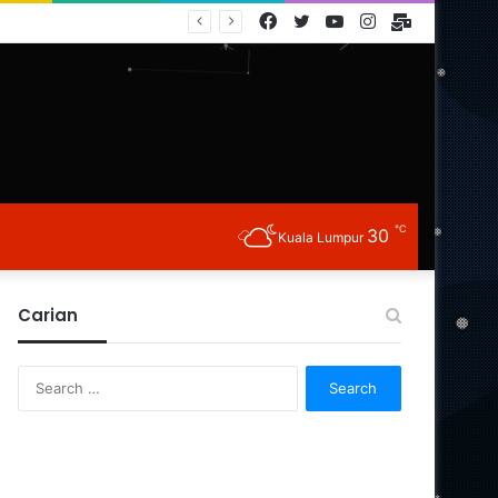
Facebook
Twitter
YouTube
Instagram
E-
Mail
℃
30
Kuala Lumpur
Carian
Search
for: