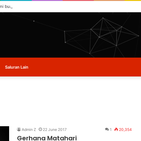
ini buat masa ini.
Saluran Lain
Admin Z
22 June 2017
1
20,354
Gerhana Matahari