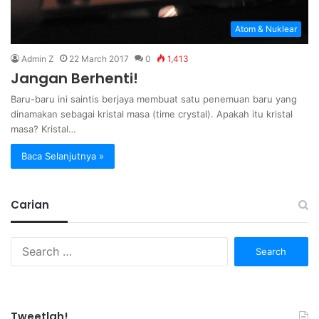
Atom & Nuklear
Admin Z
22 March 2017
0
1,413
Jangan Berhenti!
Baru-baru ini saintis berjaya membuat satu penemuan baru yang
dinamakan sebagai kristal masa (time crystal). Apakah itu kristal
masa? Kristal…
Baca Selanjutnya »
Carian
Search
for:
Tweetlah!