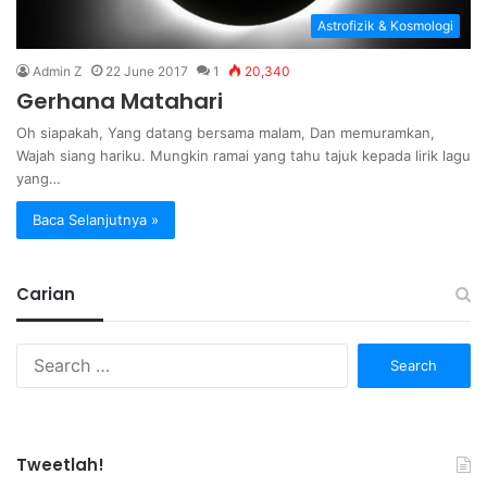
Astrofizik & Kosmologi
Admin Z
22 June 2017
1
20,340
Gerhana Matahari
Oh siapakah, Yang datang bersama malam, Dan memuramkan,
Wajah siang hariku. Mungkin ramai yang tahu tajuk kepada lirik lagu
yang…
Baca Selanjutnya »
Carian
Search
for:
Tweetlah!