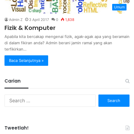
Umum
Admin Z
3 April 2017
0
1,838
Fizik & Komputer
Apabila kita bercakap mengenai fizik, agak-agak apa yang beramain
di dalam fikiran anda? Admin berani jamin ramai yang akan
terfikirkan…
Baca Selanjutnya »
Carian
Search
for:
Tweetlah!