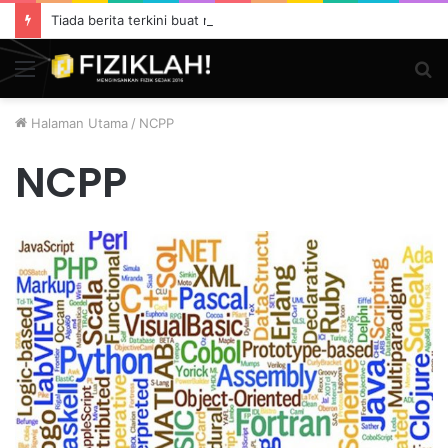
Tiada berita terkini buat masa ini.
Menu
S
fo
Halaman Utama
/
NCPP
NCPP