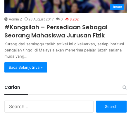
Umum
Admin Z
28 August 2017
0
8,262
#Kongsilah – Persediaan Sebagai
Seorang Mahasiswa Jurusan Fizik
Kurang dari seminggu tarikh artikel ini dikeluarkan, setiap institusi
pengajian tinggi di Malaysia akan menerima pelajar ijazah sarjana
muda yang…
Baca Selanjutnya »
Carian
Search
for: