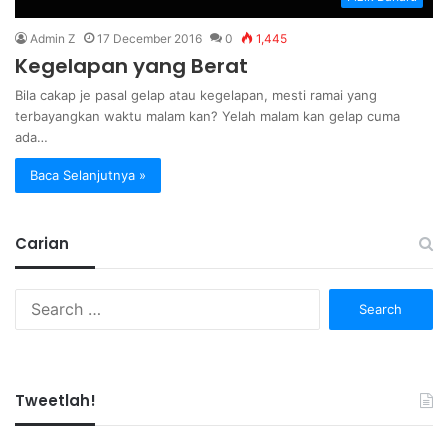
Admin Z
17 December 2016
0
1,445
Kegelapan yang Berat
Bila cakap je pasal gelap atau kegelapan, mesti ramai yang
terbayangkan waktu malam kan? Yelah malam kan gelap cuma
ada…
Baca Selanjutnya »
Carian
Search
for:
Tweetlah!