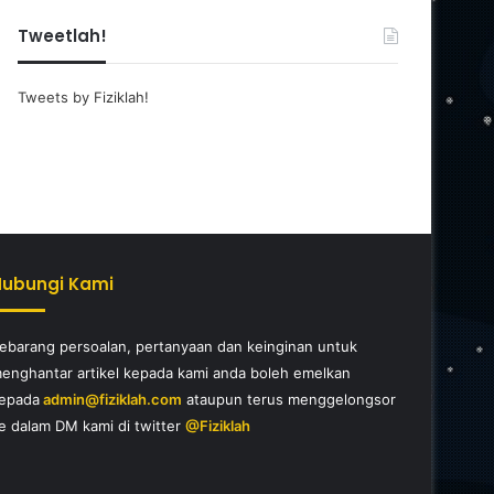
Tweetlah!
Tweets by Fiziklah!
Hubungi Kami
ebarang persoalan, pertanyaan dan keinginan untuk
enghantar artikel kepada kami anda boleh emelkan
epada
admin@fiziklah.com
ataupun terus menggelongsor
e dalam DM kami di twitter
@Fiziklah