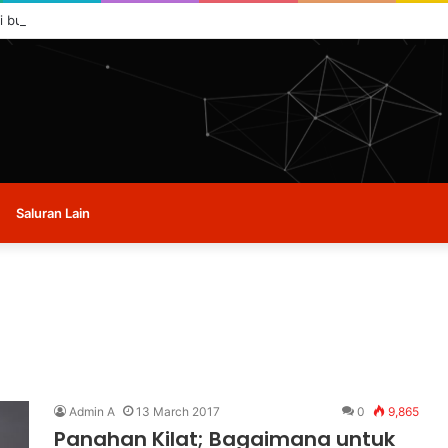
i buat masa ini.
Saluran Lain
Admin A
13 March 2017
0
9,865
Panahan Kilat; Bagaimana untuk