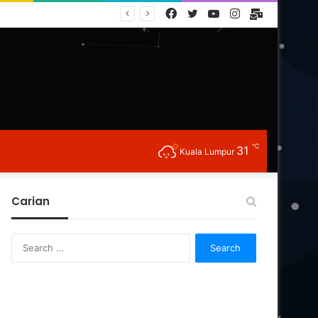
Facebook
Twitter
YouTube
Instagram
E-
Mail
℃
31
Kuala Lumpur
Carian
Search
for: