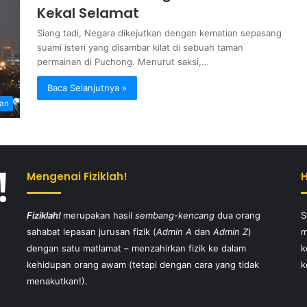
Kekal Selamat
Siang tadi, Negara dikejutkan dengan kematian sepasang
suami isteri yang disambar kilat di sebuah taman
permainan di Puchong. Menurut saksi,…
Baca Selanjutnya »
tan
Mengenai Fiziklah!
Fiziklah!
merupakan hasil
sembang-kencang
dua orang
S
sahabat lepasan jurusan fizik (
Admin A
dan
Admin Z
)
m
dengan satu matlamat – menzahirkan fizik ke dalam
k
kehidupan orang awam (tetapi dengan cara yang tidak
k
menakutkan!).