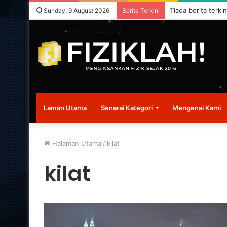
Tiada berita terkin
Sunday, 9 August 2026
Berita Terkini
Laman Utama
Senarai Kategori
Mengenai Kami
Halaman Utama
/
kilat
kilat