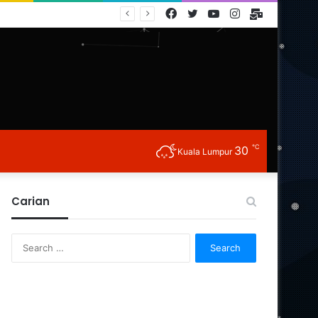
Facebook
Twitter
YouTube
Instagram
E-
Mail
℃
30
Kuala Lumpur
Carian
Search
for: