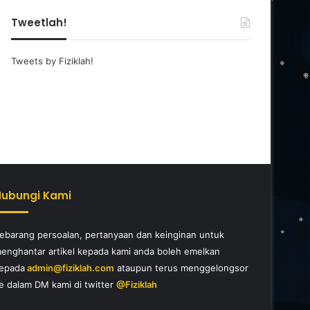
Tweetlah!
Tweets by Fiziklah!
Hubungi Kami
ebarang persoalan, pertanyaan dan keinginan untuk
enghantar artikel kepada kami anda boleh emelkan
epada
admin@fiziklah.com
ataupun terus menggelongsor
e dalam DM kami di twitter
@Fiziklah