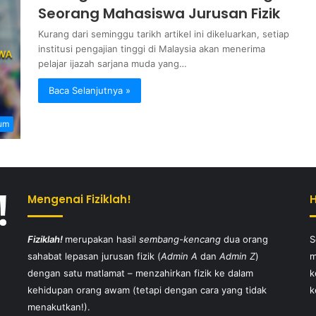
Seorang Mahasiswa Jurusan Fizik
Kurang dari seminggu tarikh artikel ini dikeluarkan, setiap
institusi pengajian tinggi di Malaysia akan menerima
pelajar ijazah sarjana muda yang…
Baca Selanjutnya »
um
Mengenai Fiziklah!
Fiziklah!
merupakan hasil
sembang-kencang
dua orang
S
sahabat lepasan jurusan fizik (
Admin A
dan
Admin Z
)
m
dengan satu matlamat – menzahirkan fizik ke dalam
k
kehidupan orang awam (tetapi dengan cara yang tidak
k
menakutkan!).