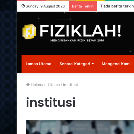
Tiada berita terkin
Sunday, 9 August 2026
Berita Terkini
Laman Utama
Senarai Kategori
Mengenai Kami
Halaman Utama
/
institusi
institusi