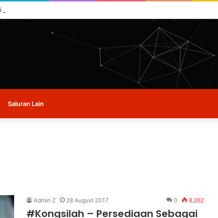
i buat masa ini.
Saluran Lain
Admin Z
28 August 2017
0
8,262
#Kongsilah – Persediaan Sebagai