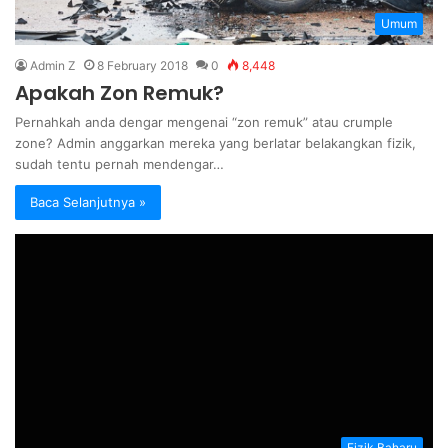
Umum
Admin Z
8 February 2018
0
8,448
Apakah Zon Remuk?
Pernahkah anda dengar mengenai “zon remuk” atau crumple
zone? Admin anggarkan mereka yang berlatar belakangkan fizik,
sudah tentu pernah mendengar…
Baca Selanjutnya »
Fizik Baharu