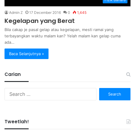
Admin Z
17 December 2016
0
1,445
Kegelapan yang Berat
Bila cakap je pasal gelap atau kegelapan, mesti ramai yang
terbayangkan waktu malam kan? Yelah malam kan gelap cuma
ada…
Baca Selanjutnya »
Carian
Search
for:
Tweetlah!