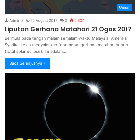
Umum
Admin Z
22 August 2017
0
2,634
Liputan Gerhana Matahari 21 Ogos 2017
Bermula pada tengah malam semalam waktu Malaysia, Amerika
Syarikat telah menyaksikan fenomena gerhana matahari penuh
(total solar eclipse). Ini adalah…
Baca Selanjutnya »