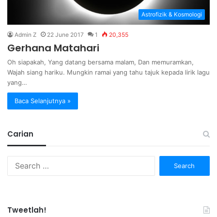
Astrofizik & Kosmologi
Admin Z
22 June 2017
1
20,355
Gerhana Matahari
Oh siapakah, Yang datang bersama malam, Dan memuramkan,
Wajah siang hariku. Mungkin ramai yang tahu tajuk kepada lirik lagu
yang…
Baca Selanjutnya »
Carian
Search
for:
Tweetlah!