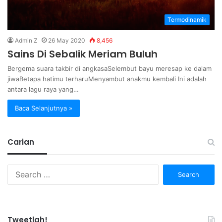
Termodinamik
Admin Z
26 May 2020
8,456
Sains Di Sebalik Meriam Buluh
Bergema suara takbir di angkasaSelembut bayu meresap ke dalam
jiwaBetapa hatimu terharuMenyambut anakmu kembali Ini adalah
antara lagu raya yang…
Baca Selanjutnya »
Carian
Search
for:
Tweetlah!