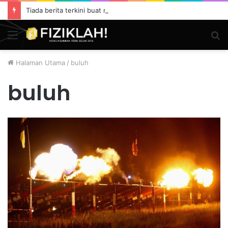
Tiada berita terkini buat masa ini.
Menu
S
fo
Halaman Utama
/
buluh
buluh