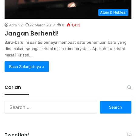
Atom & Nuklear
Admin Z
22 March 2017
0
1,413
Jangan Berhenti!
Baru-baru ini saintis berjaya membuat satu penemuan baru yang
dinamakan sebagai kristal masa (time crystal). Apakah itu kristal
masa? Kristal…
Baca Selanjutnya »
Carian
Search
for:
Tweetlah!