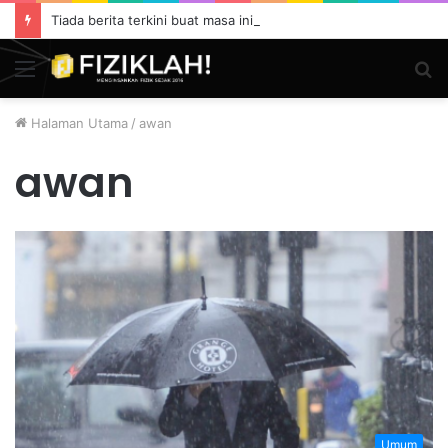
Tiada berita terkini buat masa ini.
Menu
S
fo
Halaman Utama
/
awan
awan
Umum