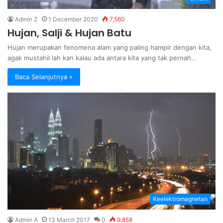
Admin Z
1 December 2020
7,560
Hujan, Salji & Hujan Batu
Hujan merupakan fenomena alam yang paling hampir dengan kita,
agak mustahil lah kan kalau ada antara kita yang tak pernah…
Baca Selanjutnya »
Keelektromagnetan
Admin A
13 March 2017
0
9,858