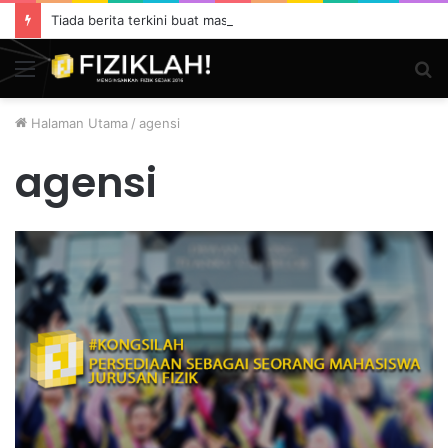
Tiada berita terkini buat masa ini.
Menu
S
fo
Halaman Utama
/
agensi
agensi