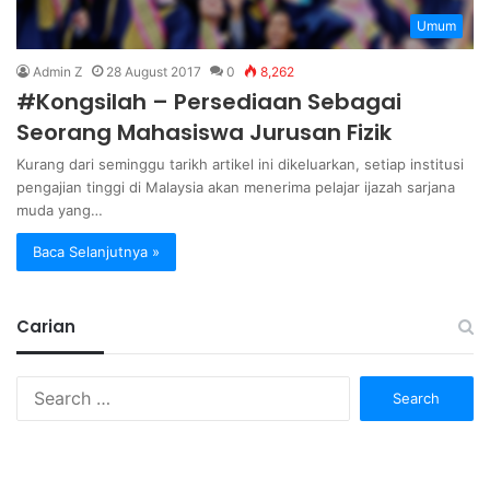
Umum
Admin Z
28 August 2017
0
8,262
#Kongsilah – Persediaan Sebagai
Seorang Mahasiswa Jurusan Fizik
Kurang dari seminggu tarikh artikel ini dikeluarkan, setiap institusi
pengajian tinggi di Malaysia akan menerima pelajar ijazah sarjana
muda yang…
Baca Selanjutnya »
Carian
Search
for: