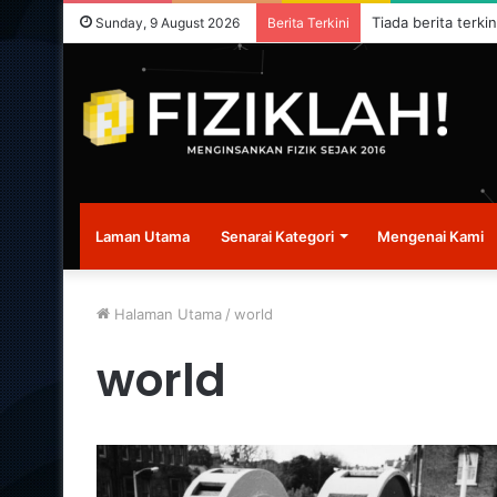
Tiada berita terkin
Sunday, 9 August 2026
Berita Terkini
Laman Utama
Senarai Kategori
Mengenai Kami
Halaman Utama
/
world
world