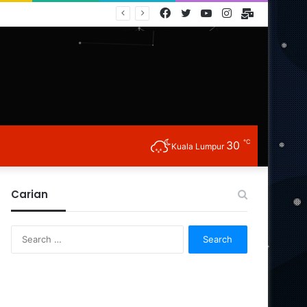
Facebook
Twitter
YouTube
Instagram
E-
Mail
℃
30
Kuala Lumpur
Carian
Search
for: