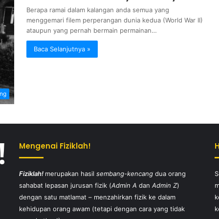
Berapa ramai dalam kalangan anda semua yang
menggemari filem perperangan dunia kedua (World War II)
ataupun yang pernah bermain permainan…
Baca Selanjutnya »
ang
Mengenai Fiziklah!
Fiziklah!
merupakan hasil
sembang-kencang
dua orang
S
sahabat lepasan jurusan fizik (
Admin A
dan
Admin Z
)
m
dengan satu matlamat – menzahirkan fizik ke dalam
k
kehidupan orang awam (tetapi dengan cara yang tidak
k