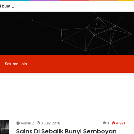
i buat masa ini.
Saluran Lain
Admin Z
8 July 2018
1
4,921
Sains Di Sebalik Bunyi Semboyan