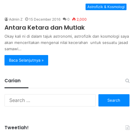
Astrofizik & Kosmologi
Admin Z
15 December 2016
0
2,000
Antara Ketara dan Mutlak
Okay kali ni di dalam tajuk astronomi, astrofizik dan kosmologi saya
akan menceritakan mengenai nilai kecerahan untuk sesuatu jasad
samawi…
Baca Selanjutnya »
Carian
Search
for:
Tweetlah!