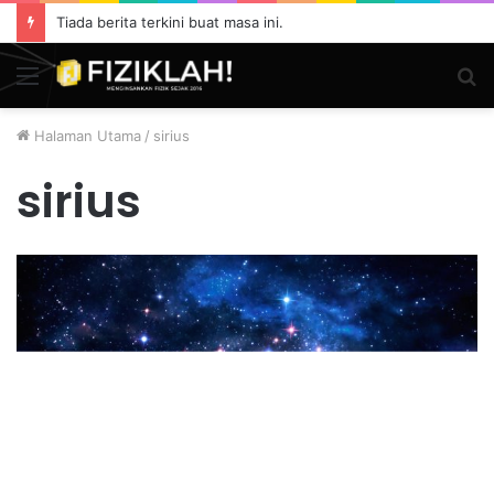
Tiada berita terkini buat masa ini.
Menu
S
fo
Halaman Utama
/
sirius
sirius