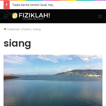
Tiada berita terkini buat masa ini.
Menu
S
fo
Halaman Utama
/
siang
siang