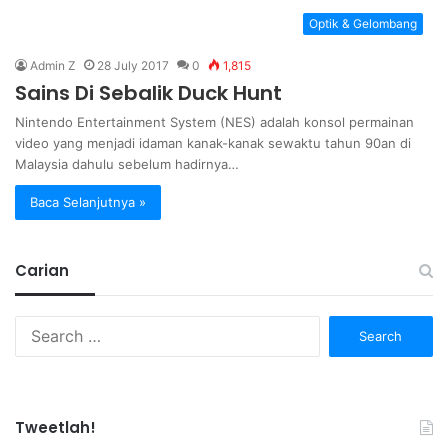
Optik & Gelombang
Admin Z
28 July 2017
0
1,815
Sains Di Sebalik Duck Hunt
Nintendo Entertainment System (NES) adalah konsol permainan
video yang menjadi idaman kanak-kanak sewaktu tahun 90an di
Malaysia dahulu sebelum hadirnya…
Baca Selanjutnya »
Carian
Search
for:
Tweetlah!