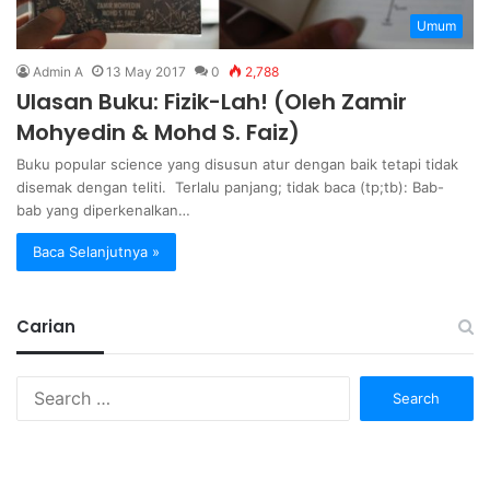
Umum
Admin A
13 May 2017
0
2,788
Ulasan Buku: Fizik-Lah! (Oleh Zamir
Mohyedin & Mohd S. Faiz)
Buku popular science yang disusun atur dengan baik tetapi tidak
disemak dengan teliti. Terlalu panjang; tidak baca (tp;tb): Bab-
bab yang diperkenalkan…
Baca Selanjutnya »
Carian
Search
for: