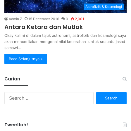
Astrofizik & Kosmologi
Admin Z
15 December 2016
0
2,001
Antara Ketara dan Mutlak
Okay kali ni di dalam tajuk astronomi, astrofizik dan kosmologi saya
akan menceritakan mengenai nilai kecerahan untuk sesuatu jasad
samawi…
Baca Selanjutnya »
Carian
Search
for:
Tweetlah!