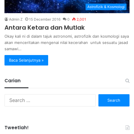
Astrofizik & Kosmologi
Admin Z
15 December 2016
0
2,001
Antara Ketara dan Mutlak
Okay kali ni di dalam tajuk astronomi, astrofizik dan kosmologi saya
akan menceritakan mengenai nilai kecerahan untuk sesuatu jasad
samawi…
Baca Selanjutnya »
Carian
Search
for:
Tweetlah!