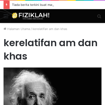
Tiada berita terkini buat masa ini.
Menu
S
fo
Halaman Utama
/
kerelatifan am dan khas
kerelatifan am dan
khas