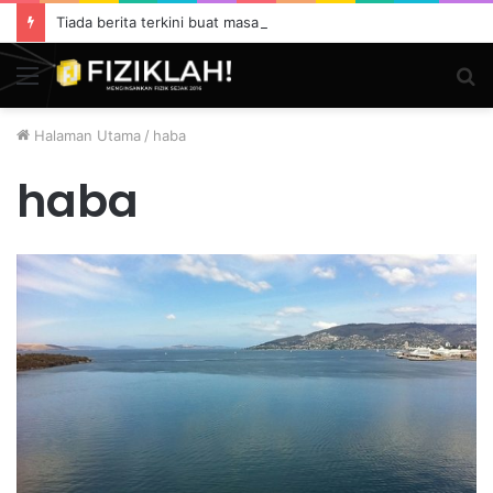
Tiada berita terkini buat masa ini.
Menu
S
fo
Halaman Utama
/
haba
haba