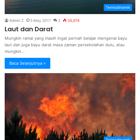
Termodinamik
Admin Z
5 May 2017
2
36,974
Laut dan Darat
Mungkin ramai yang masih ingat pernah belajar mengenai bayu
laut dan juga bayu darat masa zaman persekolahan dulu, atau
mungkin…
Baca Selanjutnya »
Termodinamik