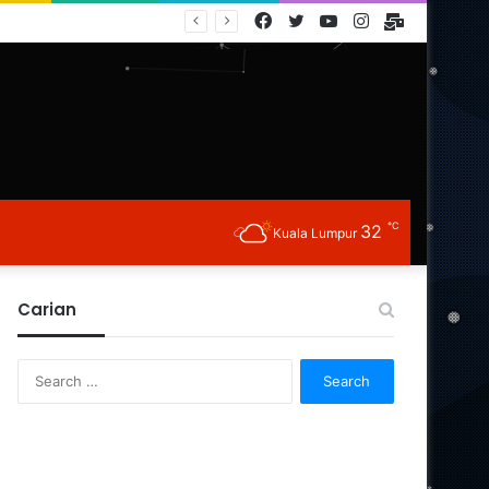
Facebook
Twitter
YouTube
Instagram
E-
Mail
℃
32
Kuala Lumpur
Carian
Search
for: