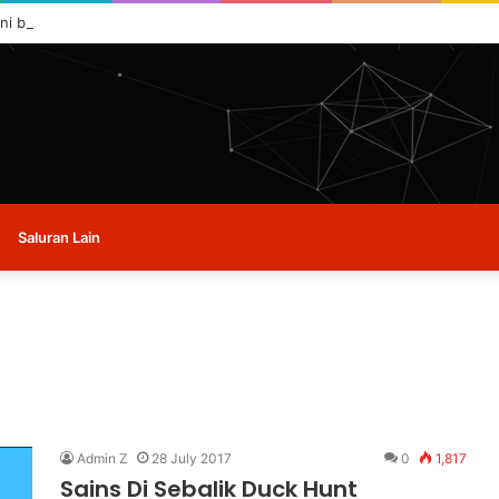
ini buat masa ini.
Saluran Lain
Admin Z
28 July 2017
0
1,817
Sains Di Sebalik Duck Hunt