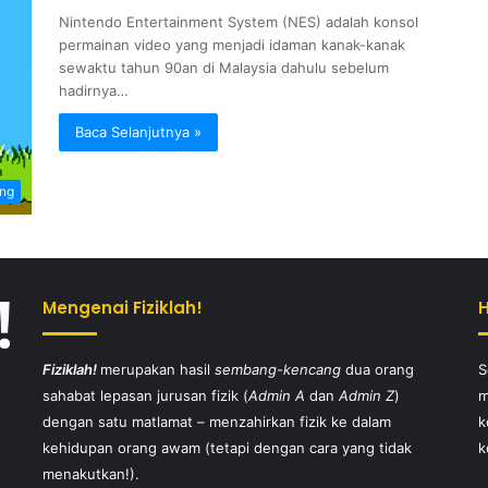
Nintendo Entertainment System (NES) adalah konsol
permainan video yang menjadi idaman kanak-kanak
sewaktu tahun 90an di Malaysia dahulu sebelum
hadirnya…
Baca Selanjutnya »
ang
Mengenai Fiziklah!
Fiziklah!
merupakan hasil
sembang-kencang
dua orang
S
sahabat lepasan jurusan fizik (
Admin A
dan
Admin Z
)
m
dengan satu matlamat – menzahirkan fizik ke dalam
k
kehidupan orang awam (tetapi dengan cara yang tidak
k
menakutkan!).