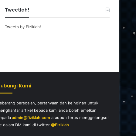
Tweetlah!
Tweets by Fiziklah!
Hubungi Kami
ebarang persoalan, pertanyaan dan keinginan untuk
enghantar artikel kepada kami anda boleh emelkan
epada
admin@fiziklah.com
ataupun terus menggelongsor
e dalam DM kami di twitter
@Fiziklah