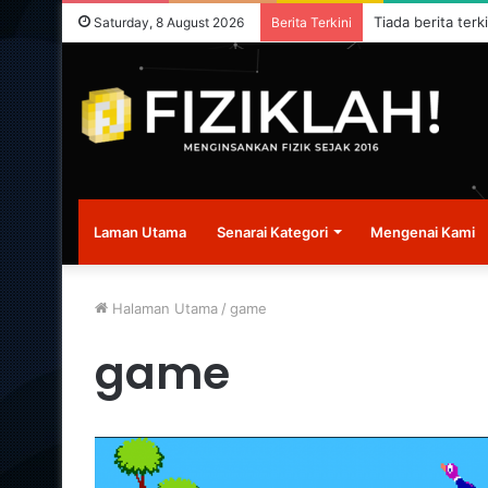
Tiada berita terk
Saturday, 8 August 2026
Berita Terkini
Laman Utama
Senarai Kategori
Mengenai Kami
Halaman Utama
/
game
game