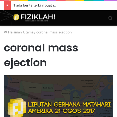
Tiada berita terkini buat masa ini.
Menu
S
fo
Halaman Utama
/
coronal mass ejection
coronal mass
ejection