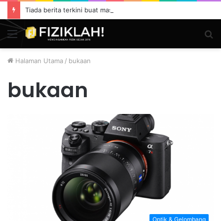
Tiada berita terkini buat masa ini.
Menu
S
fo
Halaman Utama
/
bukaan
bukaan
Optik & Gelombang