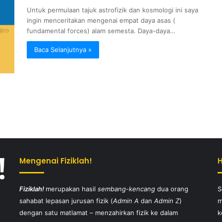
Untuk permulaan tajuk astrofizik dan kosmologi ini saya
ingin menceritakan mengenai empat daya asas (
fundamental forces) alam semesta. Daya-daya…
Baca Selanjutnya »
Mengenai Fiziklah!
Fiziklah!
merupakan hasil
sembang-kencang
dua orang
S
sahabat lepasan jurusan fizik (
Admin A
dan
Admin Z
)
m
dengan satu matlamat – menzahirkan fizik ke dalam
k