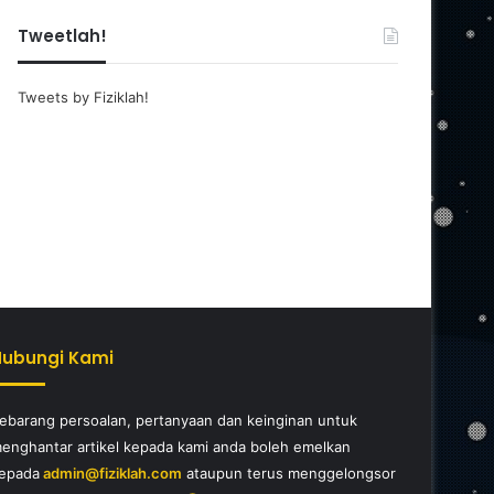
Tweetlah!
Tweets by Fiziklah!
Hubungi Kami
ebarang persoalan, pertanyaan dan keinginan untuk
enghantar artikel kepada kami anda boleh emelkan
epada
admin@fiziklah.com
ataupun terus menggelongsor