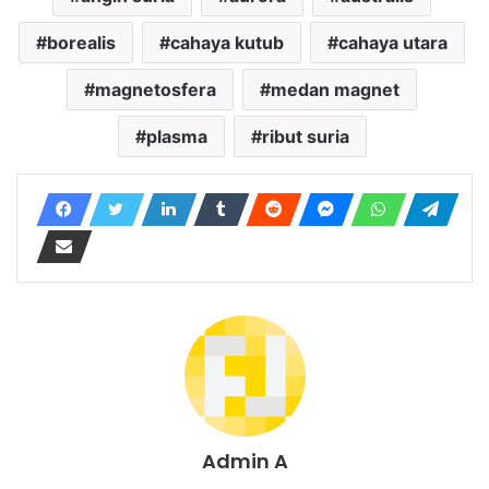
borealis
cahaya kutub
cahaya utara
magnetosfera
medan magnet
plasma
ribut suria
Admin A