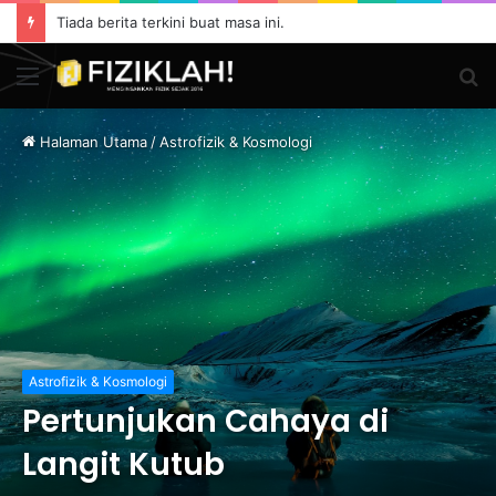
Tiada berita terkini buat masa ini.
Menu
S
fo
Halaman Utama
/
Astrofizik & Kosmologi
Astrofizik & Kosmologi
Pertunjukan Cahaya di
Langit Kutub