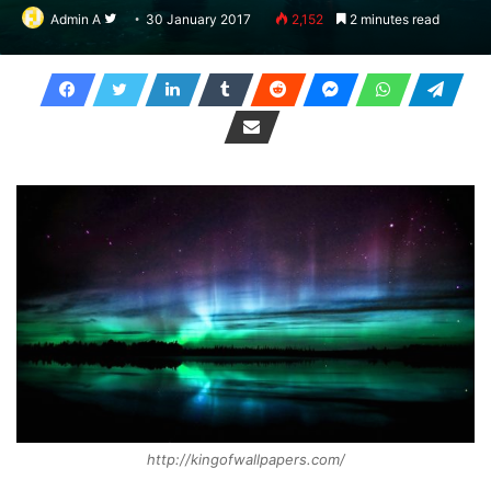
Follow
Admin A
30 January 2017
2,152
2 minutes read
on
Twitter
http://kingofwallpapers.com/