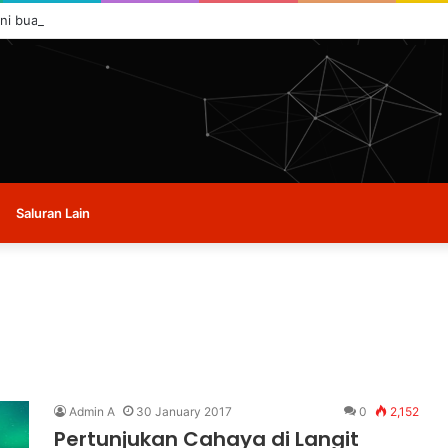
ini buat masa ini.
Saluran Lain
Admin A
30 January 2017
0
2,152
Pertunjukan Cahaya di Langit