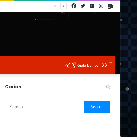
Facebook
Twitter
YouTube
Instagram
E-
Mail
℃
33
Kuala Lumpur
Carian
Search
for: