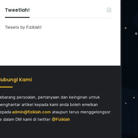
Tweetlah!
Tweets by Fiziklah!
Hubungi Kami
ebarang persoalan, pertanyaan dan keinginan untuk
enghantar artikel kepada kami anda boleh emelkan
epada
admin@fiziklah.com
ataupun terus menggelongsor
e dalam DM kami di twitter
@Fiziklah