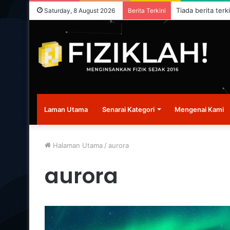
Tiada berita terk
Saturday, 8 August 2026
Berita Terkini
Laman Utama
Senarai Kategori
Mengenai Kami
Halaman Utama
/
aurora
aurora