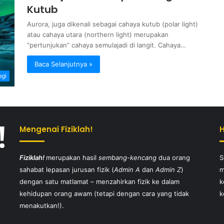
Kutub
Aurora, juga dikenali sebagai cahaya kutub (polar light)
atau cahaya utara (northern light) merupakan
“pertunjukan” cahaya semulajadi di langit. Cahaya…
Baca Selanjutnya »
ogi
Mengenai Fiziklah!
Fiziklah!
merupakan hasil
sembang-kencang
dua orang
S
sahabat lepasan jurusan fizik (
Admin A
dan
Admin Z
)
m
dengan satu matlamat – menzahirkan fizik ke dalam
k
kehidupan orang awam (tetapi dengan cara yang tidak
k
menakutkan!).